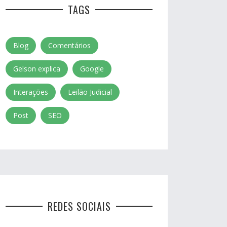
TAGS
Blog
Comentários
Gelson explica
Google
Interações
Leilão Judicial
Post
SEO
REDES SOCIAIS