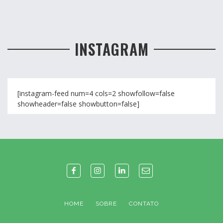
INSTAGRAM
[instagram-feed num=4 cols=2 showfollow=false
showheader=false showbutton=false]
HOME
SOBRE
CONTATO